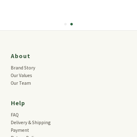
About
Brand Story
Our Values
Our Team
Help
FAQ
Delivery & Shipping
Payment