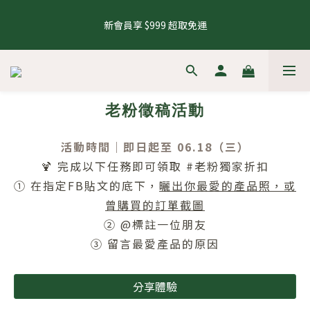
5
6
6
7
6
5
5
0
3
1
2
2
3
2
1
1
6
8 號會員日，下單再拿8%購物金
4
5
5
6
5
4
4
9
2
新會員享 $999 超取免運
0
1
:
1
2
:
1
0
:
0
5
來去逛逛
3
4
4
5
4
3
3
8
1
Days
Hours
Minutes
Seconds
0
0
1
0
4
2
3
3
4
3
2
2
7
0
0
3
1
2
2
3
2
1
1
6
8 號會員日，下單再拿8%購物金
2
0
1
:
1
2
:
1
0
:
0
5
來去逛逛
1
Days
Hours
Minutes
Seconds
0
0
1
0
4
0
0
老粉徵稿活動
3
2
1
活動時間｜即日起至 06.18（三）
0
🍹 完成以下任務即可領取 #老粉獨家折扣
① 在指定FB貼文的底下，
曬出你最愛的產品照，或
曾購買的訂單截圖
② @標註一位朋友
③ 留言最愛產品的原因
分享體驗