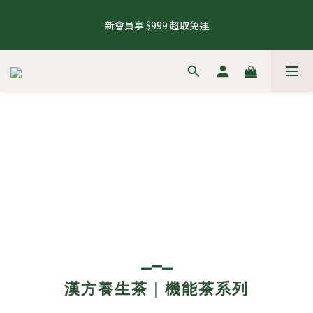
5
6
6
9
5
7
5
7
2
0
1
2
2
5
1
3
1
8 號會員日，下單再拿8%購物金
4
5
5
8
4
6
4
6
1
新會員享 $999 超取免運
0
1
:
1
9
:
4
0
:
2
0
來去逛逛
3
4
4
7
3
5
3
5
0
Days
Hours
Minutes
Seconds
0
0
8
3
1
2
3
3
6
2
4
2
4
7
2
0
1
2
2
5
1
3
1
8 號會員日，下單再拿8%購物金
3
6
1
0
1
:
1
9
:
4
0
:
2
0
來去逛逛
2
5
0
Days
Hours
Minutes
Seconds
0
0
8
3
1
1
4
7
2
0
0
3
6
1
2
5
0
1
4
0
3
2
1
0
漢方養生茶｜機能茶系列