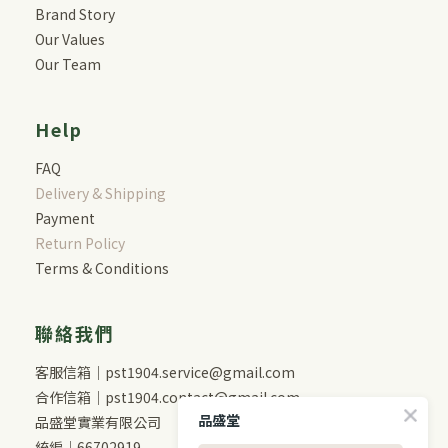
Brand Story
Our Values
Our Team
Help
FAQ
Delivery & Shipping
Payment
Return Policy
Terms & Conditions
聯絡我們
客服信箱｜pst1904.service@gmail.com
合作信箱｜pst1904.contact@gmail.com
品盛堂
品盛堂實業有限公司
統編｜66702919