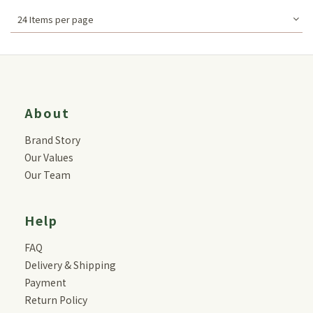
24 Items per page
About
Brand Story
Our Values
Our Team
Help
FAQ
Delivery & Shipping
Payment
Return Policy