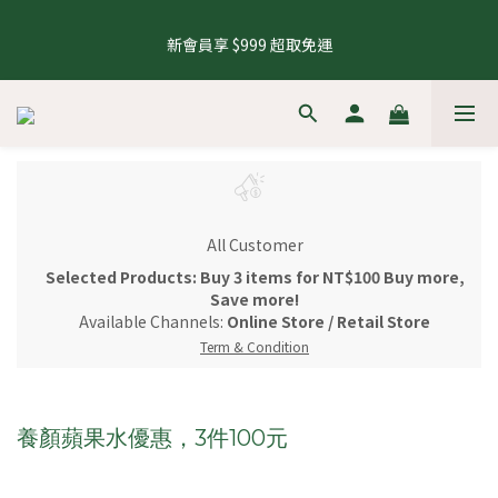
5
7
5
8
5
5
0
1
3
5
1
3
1
4
6
8
1
1
8.1 - 8.10 養生茶 4 件 95 折，8 件 88 折
4
6
4
7
9
4
4
0
2
4
新會員享 $999 超取免運
0
2
:
0
3
:
5
7
:
0
0
來去逛逛
3
5
3
6
8
3
3
1
3
Days
Hours
Minutes
Seconds
1
2
4
6
2
4
2
5
7
9
2
2
0
2
0
1
3
5
1
3
1
4
6
8
1
1
8.1 - 8.10 養生茶 4 件 95 折，8 件 88 折
1
0
2
4
0
2
:
0
3
:
5
7
:
0
0
來去逛逛
0
1
3
Days
Hours
Minutes
Seconds
1
2
4
6
0
2
0
1
3
5
1
0
2
4
0
1
3
All Customer
0
2
1
Selected Products: Buy 3 items for NT$100 Buy more,
0
Save more!
Available Channels:
Online Store
/
Retail Store
Term & Condition
養顏蘋果水優惠，3件100元