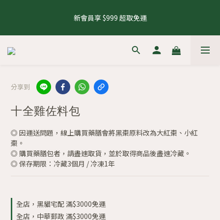
5
8
6
7
8
1
3
0
5
1
3
1
4
2
6
3
8
4
6
8.1 - 8.10 養生茶 4 件 95 折，8 件 88 折
4
7
5
9
6
7
9
0
2
4
0
2
新會員享 $999 超取免運
0
3
:
1
5
:
2
7
:
3
5
來去逛逛
3
6
4
8
5
6
8
1
3
1
日
時
分
秒
2
0
4
1
6
2
4
2
5
3
7
4
9
5
7
0
2
0
1
3
0
5
1
3
1
4
2
6
3
8
4
6
8.1 - 8.10 養生茶 4 件 95 折，8 件 88 折
1
0
2
4
0
2
0
3
:
1
5
:
2
7
:
3
5
來去逛逛
0
1
3
1
日
時
分
秒
2
0
4
1
6
2
4
0
2
0
1
3
0
5
1
3
1
分享到
0
2
4
0
2
0
1
3
1
十全雞佐料包
0
2
0
1
0
◎ 因運送問題，線上購買藥膳會將黑棗原料改為大紅棗、小紅
棗。
◎ 購買藥膳包者，請盡速取貨，並於取得商品後盡速冷藏。
◎ 保存期限：冷藏3個月 / 冷凍1年
全店，黑貓宅配 滿$3000免運
全店，中華郵政 滿$3000免運