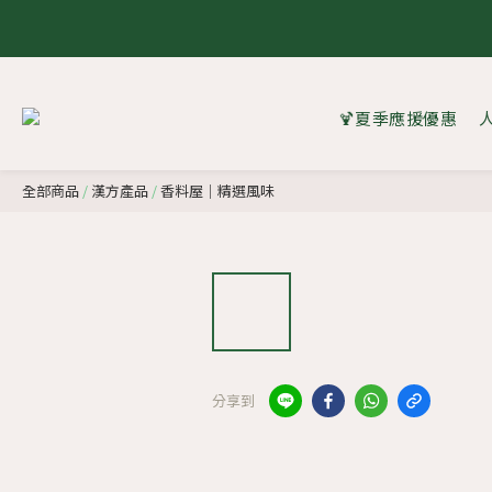
8 
8 
🍹夏季應援優惠
全部商品
/
漢方產品
/
香料屋｜精選風味
分享到