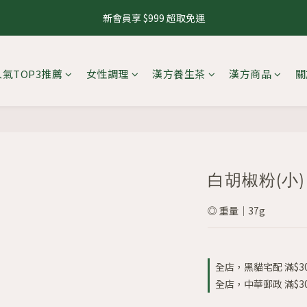
1
2
1
5
1
5
2
5
3
4
3
7
3
7
4
7
2
2
2
0
1
:
0
4
:
0
4
:
1
4
新會員享 $999 超取免運
號會員日，下單再拿8%購物金
來去逛
2
3
2
6
2
6
3
6
1
1
1
日
時
分
秒
0
3
3
0
3
1
2
1
5
1
5
2
5
0
0
0
2
2
2
0
1
:
0
4
:
0
4
:
1
4
號會員日，下單再拿8%購物金
來去逛
1
1
1
日
時
分
秒
0
3
3
0
3
人氣TOP3推薦
女性調理
漢方養生茶
漢方商品
關
0
0
0
2
2
2
1
1
1
0
0
0
白胡椒粉(小)
◎ 重量｜37g
全店，黑貓宅配 滿$3
全店，中華郵政 滿$3