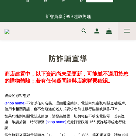
2
0
1
3
5
3
1
5
8
6
7
9
9
7
1
4
2
3
5
7
5
3
8.1 - 8.10 養生茶 4 件 95 折，8 件 88 折
1
0
2
4
2
0
4
7
5
6
8
8
6
0
3
:
1
2
:
4
6
:
4
2
0
1
3
1
新會員享 $999 超取免運
來去逛逛
3
6
4
5
7
9
7
5
日
時
分
秒
2
0
1
3
5
3
1
0
2
0
2
5
3
4
6
8
6
4
1
0
2
4
2
0
1
1
4
2
3
5
7
5
3
8.1 - 8.10 養生茶 4 件 95 折，8 件 88 折
0
1
3
1
0
0
3
:
1
2
:
4
6
:
4
2
0
2
0
來去逛逛
日
時
分
秒
2
0
1
3
5
3
1
1
1
0
2
4
2
0
0
防詐騙宣導
0
1
3
1
0
2
0
1
商店建置中，以下資訊尚未受更新，可能並不適用於您
0
的購物體驗；若有任何疑問請與店家聯繫確認。
親愛的顧客您好
{shop name}
不會以任何名義、理由透過簡訊、電話向您索取相關金融帳戶、
信用卡相關資訊，也不會透過前述方式要求您前往銀行臨櫃或操作ATM。
如果您接到相關電話或簡訊，請提高警覺，切勿輕信不明來電指示，若有疑
慮，敬請於第一時間聯繫
{shop name}
或撥打警政署 165 反詐騙專線進行確
認。
當您接到來電顯示開頭為「+」、「+2」、」「+886」等不明來電，請務必提