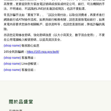
高警覺，更要提防對方竄改電話號碼或假裝成特定公司、銀行、司法機關的手
法。不明連結、不認識的LINE好友邀請或簡訊，也請不要點選。
常見詐騙手法如「重複下單」、「誤設分期付款」以取信消費者，再要求進行
網路銀行或ATM操作流程。如果與銀行帳務有關，請您直接致電給銀行，如果
來電內容要求您操作相關帳戶、提供資料等，也請您直接拒絕，降低詐騙的風
險。
亦請您定期修改密碼、強化密碼強度（以大小寫英文、數字混合使用）、不要
在公用電腦輸入帳號密碼，以提高資訊安全。
{shop name}
敬祝順心如意
165全民防騙網：
https://165.npa.gov.tw/#/
{shop name}
客服專線：
{shop name}
Line@帳號：
{shop name}
客服信箱：
關於品盛堂
品牌故事