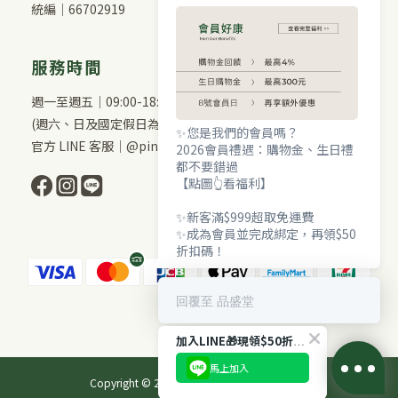
統編｜66702919
服務時間
週一至週五｜09:00-18:00
(週六、日及國定假日為休息日)
✨您是我們的會員嗎？
官方 LINE 客服｜@pinshengtang
2026會員禮遇：購物金、生日禮
都不要錯過
【點圖👆看福利】
✨新客滿$999超取免運費
✨成為會員並完成綁定，再領$50
折扣碼！
回覆至 品盛堂
加入LINE🎁現領$50折扣！
馬上加入
Copyright © 2026 品盛堂 All Rights Reserved.