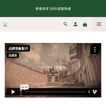
5
6
6
8
5
5
1
3
5
1
2
2
4
1
6
1
8
8 號會員日，下單再拿8%購物金
4
5
5
7
4
9
4
0
2
4
新會員享 $999 超取免運
0
1
:
1
3
:
0
5
:
0
7
來去逛逛
3
4
4
6
3
8
3
1
3
日
時
分
秒
0
0
2
4
6
2
3
3
5
2
7
2
9
0
2
1
3
5
1
2
2
4
1
6
1
8
8 號會員日，下單再拿8%購物金
1
0
2
4
0
1
:
1
3
:
0
5
:
0
7
來去逛逛
0
1
3
日
時
分
秒
0
0
2
4
6
0
2
1
3
5
1
0
2
4
0
1
3
0
2
1
0