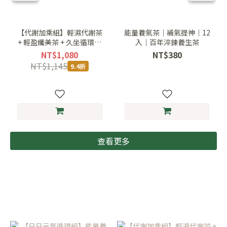
【代謝加乘組】輕濕代謝茶
能量養氣茶｜補氣提神｜12
+ 輕盈纖美茶 + 久坐循環茶
入｜百年淬鍊養生茶
｜美型管理三件組
NT$1,080
NT$380
NT$1,145
9.4折
查看更多