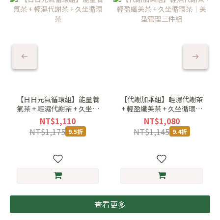
【日日元氣循環組】能量養
【代謝加乘組】輕濕代謝茶
氣茶 + 輕濕代謝茶 + 久坐循
+ 輕盈纖美茶 + 久坐循環茶
環茶
｜美型管理三件組
NT$1,110
NT$1,080
NT$1,175
NT$1,145
9.5折
9.4折
查看更多