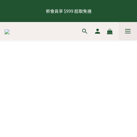
5
6
7
5
7
7
9
0
0
4
0
2
1
2
3
1
3
7
3
5
8 號會員日，下單再拿8%購物金
4
5
6
4
6
6
8
3
1
新會員享 $999 超取免運
0
1
:
2
0
:
2
6
:
2
4
來去逛逛
3
4
5
3
5
9
5
7
2
0
日
時
分
秒
0
1
1
5
1
3
2
3
4
2
4
8
4
6
1
0
0
4
0
2
1
2
3
1
3
7
3
5
8 號會員日，下單再拿8%購物金
0
3
1
0
1
:
2
0
:
2
6
:
2
4
來去逛逛
2
0
日
時
分
秒
0
1
1
5
1
3
1
0
0
4
0
2
0
3
1
2
0
1
0