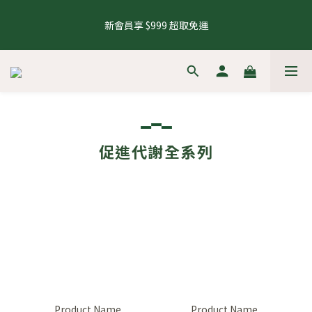
5
6
6
8
5
8
8
7
1
1
1
1
2
2
4
1
4
4
8 號會員日，下單再拿8%購物金
4
5
5
7
4
7
7
6
0
0
0
新會員享 $999 超取免運
0
1
:
1
9
:
3
0
:
3
3
來去逛逛
3
4
4
6
3
6
6
5
日
時
分
秒
0
0
8
2
2
2
2
3
3
5
2
5
5
4
7
1
1
1
1
2
2
4
1
4
4
8 號會員日，下單再拿8%購物金
3
6
0
0
0
0
1
:
1
9
:
3
0
:
3
3
來去逛逛
2
5
日
時
分
秒
0
0
8
2
2
2
1
4
7
1
1
1
0
3
6
0
0
0
2
5
促進代謝全系列
1
4
0
3
2
1
0
Product Name
Product Name