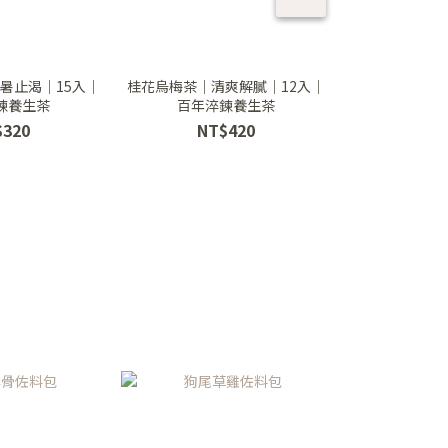
暑止渴｜15入｜
桂花烏梅茶｜清爽解膩｜12入｜
枸杞菊花茶｜退
鍊養生茶
百年淬鍊養生茶
百年淬
$320
NT$420
NT