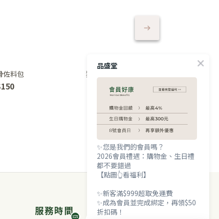
品盛堂
骨佐料包
狗尾草雞佐料包
四神
$150
NT$210
NT
✨您是我們的會員嗎？
2026會員禮遇：購物金、生日禮
都不要錯過
【點圖👆看福利】
✨新客滿$999超取免運費
✨成為會員並完成綁定，再領$50
服務時間
折扣碼！