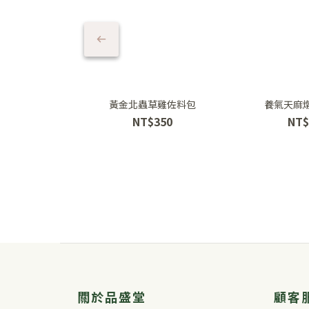
黃金北蟲草雞佐料包
養氣天麻
NT$350
NT$
關於品盛堂
顧客