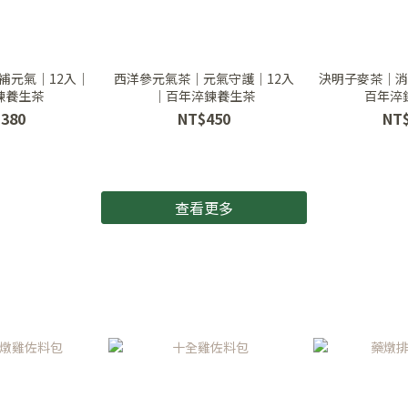
補元氣｜12入｜
西洋參元氣茶｜元氣守護｜12入
決明子麥茶｜消
鍊養生茶
｜百年淬鍊養生茶
百年淬
380
NT$450
NT
查看更多