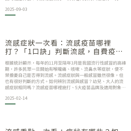
次是有人罵你，打三次是有人喜歡你。實際上連續打噴嚏的情
2025-09-03
況，多半是因為「過敏」喔！過敏可以大致分為兩種：過敏性
鼻炎：常見於換季、接觸到灰塵、花粉，或是在冷氣房裡待
久。非過敏性鼻炎：沒有特定過敏原的鼻炎，通常一年四季都
可能遇到。例如血管
流感症狀一次看：流感疫苗哪裡
打？「1口訣」判斷流感，自費疫苗
與公費的差異
根據統計顯示，每年的11月至隔年3月是我國流行性感冒的高峰
期，許多民眾一旦開始有喉嚨痛、咳嗽、流鼻水等症狀，便不
禁擔憂自己是否得到流感。流感症狀與一般感冒雖然很像，但
也有很好判斷的方式。如何辨別流感與感冒？幼兒、大人的流
感症狀相同嗎？流感疫苗哪裡施打、5大疫苗品牌及適用對象，
本文將統整詳細資訊供你參考。目錄流感症狀有哪些？嬰幼
2025-02-14
兒、兒童、成人一次看！流感與一般感冒的差別流感潛伏期多
久，會傳染嗎流感快篩哪裡購買流感症狀如何緩解，多久才會
痊癒？誰可以打流感疫苗流感疫苗哪裡打？5大疫苗品牌及適用
對象一次