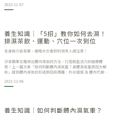
2023-11-07
養生知識｜「5招」教你如何去濕！
一、 立冬節氣意思、諺語、習俗與禁忌
排濕茶飲、運動、穴位一次到位
全身無力容易累、連喝水也會胖的泡芙人請注意！
關於節氣「立冬」，顧名思義，意味著冬天將要開始，這一年
分享簡單五種排出體內濕氣的方法，打造輕盈活力的健康體
也將近終了。「立冬」是進入冬季的第一個節氣，從每年國曆
質！上一篇文章「如何判斷體內濕氣重？身體濕氣重原因大解
的11月7日或8日開始到22日或23日結束。
析」提到體內濕氣的形成原因有兩種：外在環境 及 體內代謝。
外在環境建議使用除濕機、開窗等方式加以輔助外，更重要的
「北風往復幾寒涼，疏木搖空半綠黃」，這是描寫
2022-12-06
是體內的臟腑功能。人體內掌管免疫系統、轉化營養及代謝廢
物的器官為脾臟；而腎臟堪稱人體淨水器，負責調節水份、賀
爾蒙及平衡電解質等功用。所以去濕氣首重的概念即是「健脾
益腎」，如這兩個器官受損，體內便容易累積濕邪之氣，長久
下來就形成了體內濕
養生知識｜如何判斷體內濕氣重？