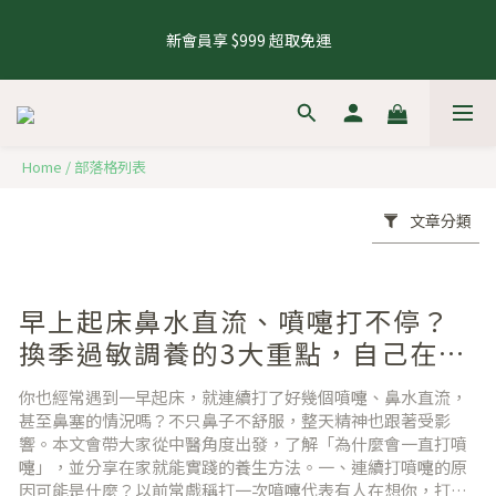
5
9
5
6
5
9
2
3
2
7
1
5
1
2
6
1
5
8.1 - 8.10 養生茶 4 件 95 折，8 件 88 折
4
8
4
5
9
4
8
1
2
1
6
新會員享 $999 超取免運
0
4
:
0
1
:
5
0
:
4
9
來去逛逛
3
7
3
4
8
3
7
0
1
0
5
日
時
分
秒
3
0
4
3
8
2
6
2
3
7
2
6
0
4
2
3
2
7
1
5
1
2
6
1
5
8.1 - 8.10 養生茶 4 件 95 折，8 件 88 折
3
1
2
1
6
0
4
:
0
1
:
5
0
:
4
9
來去逛逛
2
0
1
0
5
日
時
分
秒
3
0
4
3
8
1
0
4
Home
/
部落格列表
2
3
2
7
0
3
1
2
1
6
2
文章分類
0
1
0
5
1
0
4
0
3
2
早上起床鼻水直流、噴嚏打不停？
1
0
換季過敏調養的3大重點，自己在家
就能做
你也經常遇到一早起床，就連續打了好幾個噴嚏、鼻水直流，
甚至鼻塞的情況嗎？不只鼻子不舒服，整天精神也跟著受影
響。本文會帶大家從中醫角度出發，了解「為什麼會一直打噴
嚏」，並分享在家就能實踐的養生方法。一、連續打噴嚏的原
因可能是什麼？以前常戲稱打一次噴嚏代表有人在想你，打兩