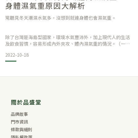
身體濕氣重原因大解析
常聽見冬天潮濕水氣多，沒想到就連身體也會濕氣重。
除了台灣是海島型國家，環境水氣豐沛外，加上現代人的生活
及飲食習慣，容易形成內外夾攻、體內濕氣重的情況。（一）
濕氣是什麼？濕氣來源可以分成兩種，一種是因環境形成的外
2022-10-18
濕，另一種是由臟腑功能不佳造成的內濕。台灣冬天有東北季
風、夏天有西南氣流及對流雲系，是一年四季都會下雨的海島
型氣候。環境濕度高的情況下，這些水氣會隨著人體的口鼻、
皮膚滲入身體，進而加重體內的濕氣；另外，如果身體的脾、
腎臟功能受損、運行不佳的話，就無法代謝體內多餘的水份。
從環境不斷地接
關於品盛堂
品牌故事
門市資訊
條款與細則
隱私權政策