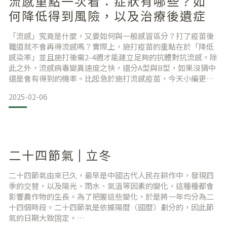
流感重點一次看：症狀有哪些？如
何降低得到風險，以及治療後遺症
「流感」究竟是什麼，又要如何與一般感冒區分？打了疫苗後
難道就不會再得流感嗎？實際上，施打疫苗的重點在於「降低
感染率」並且施打後需2-4週才能建立足夠的抗體對抗流感。除
此之外，流感病毒變異速度之快，還分A型與B型，如果沒猜中
還是會有得到的機率。比起急於施打流感疫苗，今天小編更想
告訴大家的是：當身體出現感冒或流感症狀時可以如何處理？
2025-02-06
出現流感後遺症時，我們如何好好收尾？以及最重要的預防勝
於治療，平時應養成哪些習慣，以降低中鏢的風險。目錄流行
性感冒與一般感冒的區別重症徵兆有哪些？容易引起併發症的
族群包含
二十四節氣 | 立冬
二十四節氣由來已久，最早是中國古代人民在耕作中，發現四
季的交替，以及陽光、雨水、氣溫等因素的變化，這種種都會
影響農作物的生長。為了把握這些變化，於是將一年均分為二
十四個時段。二十四節氣是依據陽曆（國曆）劃分的，因此節
氣的日期大致固定。