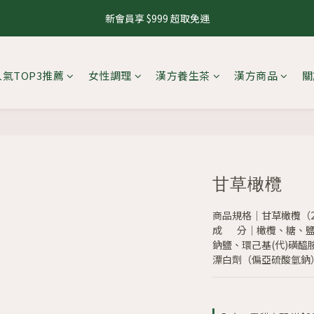
1
3
1
3
5
6
2
3
5
3
5
7
8
4
0
0
2
3
7
0
2
:
0
2
:
4
5
:
1
9
新會員享 $999 超取免運
號會員日，下單再拿8%購物金
來去逛
2
4
2
4
6
7
3
1
2
6
日
時
分
秒
1
1
3
4
0
8
1
3
1
3
5
6
2
0
1
5
0
0
2
3
7
0
2
:
0
2
:
4
5
:
1
9
號會員日，下單再拿8%購物金
0
4
來去逛
1
2
6
日
時
分
秒
1
1
3
4
0
8
3
人氣TOP3推薦
女性調理
漢方養生茶
漢方商品
關
0
1
5
0
0
2
3
7
2
0
4
1
2
6
1
3
0
1
5
0
2
0
4
1
3
0
2
1
甘草橄欖
0
商品規格｜甘草橄欖（2
成       分｜橄欖
鈉鹽、環己基(代)磺醯
漂白劑（偏亞硫酸氫鈉