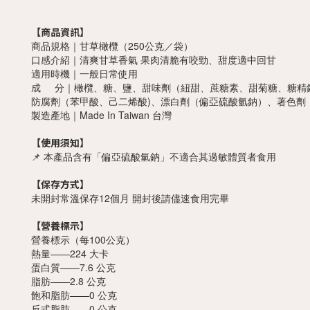
【商品資訊】
商品規格｜甘草橄欖（250公克／袋）
口感介紹｜清爽甘草香氣 果肉清脆有咬勁、甜度適中回甘
適用時機｜一般日常使用
成 分｜橄欖、糖、鹽、甜味劑（紐甜、蔗糖素、甜菊糖、糖精鈉
防腐劑（苯甲酸、己二烯酸)、漂白劑（偏亞硫酸氫鈉）、著色劑
製造產地｜Made In Taiwan 台灣
【使用須知】
📌 本產品含有「偏亞硫酸氫鈉」不適合其過敏體質者食用
【保存方式】
未開封常溫保存12個月 開封後請儘速食用完畢
【營養標示】
營養標示（每100公克）
熱量——224 大卡
蛋白質——7.6 公克
脂肪——2.8 公克
飽和脂肪——0 公克
反式脂肪——0 公克