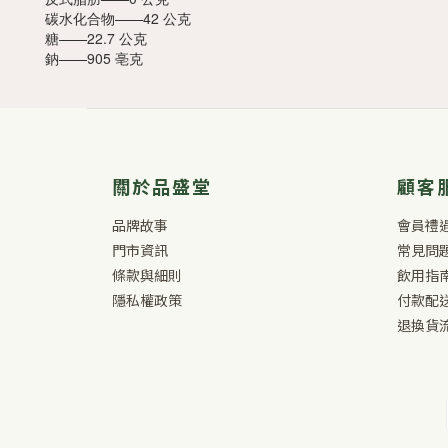
碳水化合物——42 公克
糖——22.7 公克
鈉——905 亳克
關於品盛堂
顧客
品牌故事
會員禮
門市資訊
常見問
條款與細則
飲用指
隱私權政策
付款配
退換貨