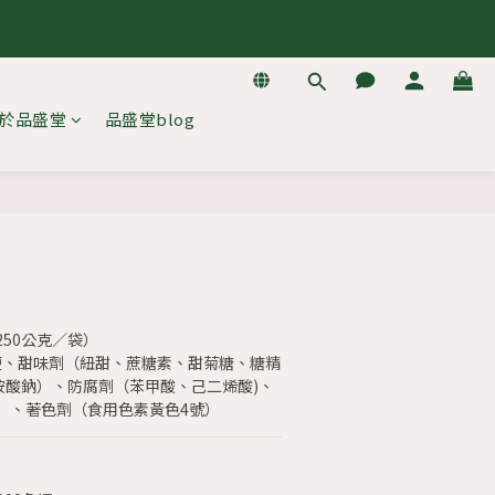
逛
逛
於品盛堂
品盛堂blog
立即購買
50公克／袋）
、糖、鹽、甜味劑（紐甜、蔗糖素、甜菊糖、糖精
胺酸鈉）、防腐劑（苯甲酸、己二烯酸)、
）、著色劑（食用色素黃色4號）