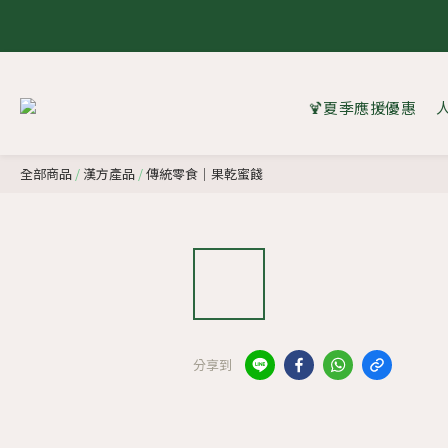
8 
8 
🍹夏季應援優惠
全部商品
/
漢方產品
/
傳統零食｜果乾蜜餞
分享到