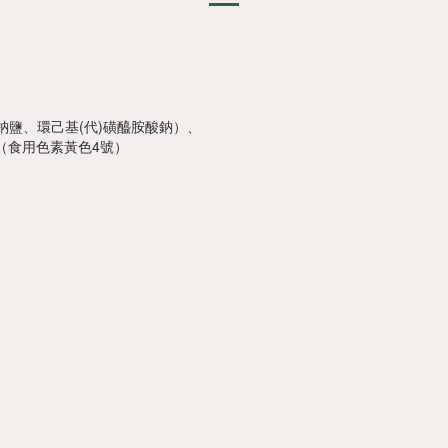
鹽、環己基(代)磺醯胺酸鈉）、
（食用色素黃色4號）