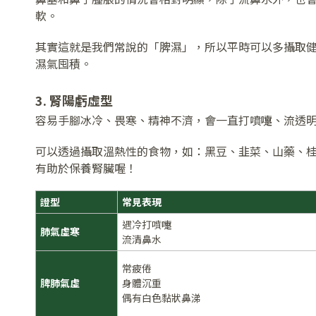
軟。
其實這就是我們常說的「脾濕」，所以平時可以多攝取
濕氣囤積。
3. 腎陽虧虛型
容易手腳冰冷、畏寒、精神不濟，會一直打噴嚏、流透
可以透過攝取溫熱性的食物，如：黑豆、韭菜、山藥、
有助於保養腎臟喔！
證型
常見表現
遇冷打噴嚏
肺氣虛寒
流清鼻水
常疲倦
脾肺氣虛
身體沉重
偶有白色黏狀鼻涕