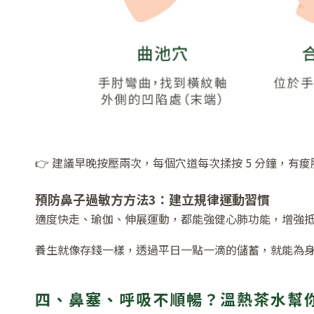
👉 建議早晚按壓兩次，每個穴道每次揉按 5 分鐘，有痠
預防鼻子過敏方方法3：建立規律運動習慣
適度快走、瑜伽、伸展運動，都能強健心肺功能，增強
養生就像存錢一樣，透過平日一點一滴的儲蓄，就能為
四、鼻塞、呼吸不順暢？溫熱茶水幫