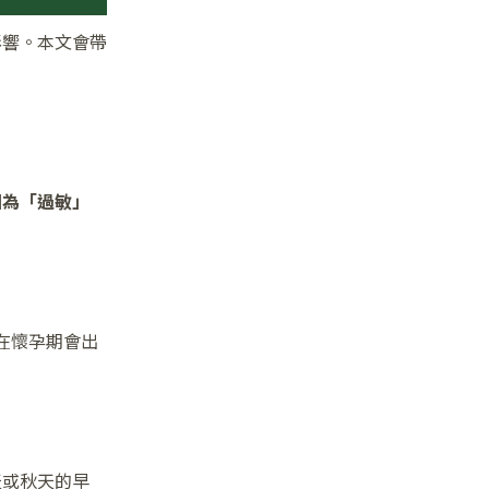
影響。本文會帶
因為「過敏」
在懷孕期會出
天或秋天的早