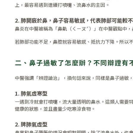
上，最容易遇到連續打噴嚏、流鼻水的主因。
2. 肺開竅於鼻，鼻子容易敏感，代表肺部可能較
鼻炎在中醫被稱為「鼻鼽（ㄑㄧㄡˊ）」在中醫觀點中，
若肺部功能不足，鼻腔就容易敏感、抵抗力下降。所以
二、鼻子過敏了怎麼辦？不同辯證有
中醫強調「辨證論治」，換句話來說，同樣是鼻子過敏
1. 肺氣虛寒型
一遇到冷就會打噴嚏，流大量透明的鼻水。這類人需要
健康的狀態，並且盡量少吃寒涼食物。
2. 脾肺氣虛型
鼻塞和鼻子腫脹的情況會相對明顯，除了流鼻水外，也