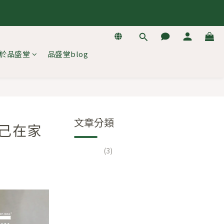
去逛逛
去逛逛
於品盛堂
品盛堂blog
文章分類
己在家
養生知識
(3)