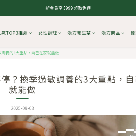
1
3
2
7
5
4
4
7
3
5
4
9
7
6
6
9
0
4
2
1
1
4
0
2
:
1
6
:
4
3
:
3
6
新會員享 $999 超取免運
8.10 養生茶 4 件 95 折，8 件 88 折
來
2
4
3
8
6
5
5
8
3
1
0
0
3
日
時
分
秒
1
0
5
3
2
2
5
1
3
2
7
5
4
4
7
2
0
2
0
4
2
1
1
4
0
2
:
1
6
:
4
3
:
3
6
8.10 養生茶 4 件 95 折，8 件 88 折
1
1
來
3
1
0
0
3
日
時
分
秒
1
0
5
3
2
2
5
0
0
人氣TOP3推薦
女性調理
漢方養生茶
漢方商品
關
2
0
2
0
4
2
1
1
4
1
1
3
1
0
0
3
0
0
2
0
2
敏調養的3大重點，自己在家就能做
1
1
0
0
停？換季過敏調養的3大重點，自
就能做
2025-09-03