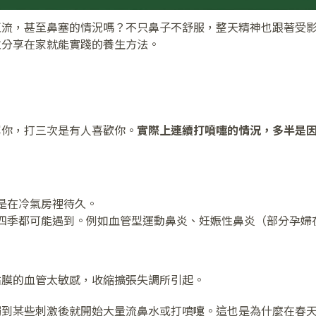
直流，甚至鼻塞的情況嗎？不只鼻子不舒服，整天精神也跟著受
並分享在家就能實踐的養生方法。
罵你，打三次是有人喜歡你。
實際上連續打噴嚏的情況，多半是
是在冷氣房裡待久。
四季都可能遇到。例如血管型運動鼻炎、妊娠性鼻炎（部分孕婦
黏膜的血管太敏感，收縮擴張失調所引起。
觸到某些刺激後就開始大量流鼻水或打噴嚏。這也是為什麼在春