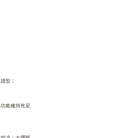
見證型：
與功能維持充足
、怕冷、大便稀