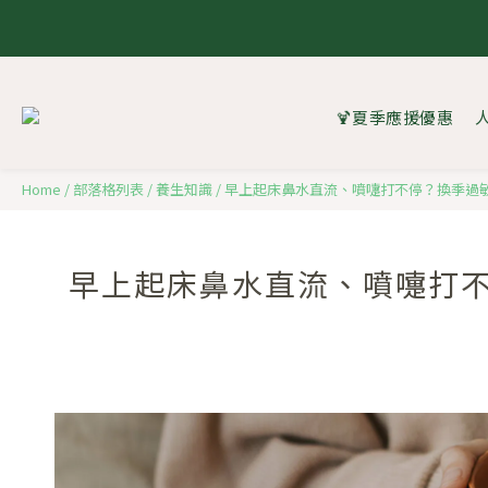
8.1 - 
8.1 - 
🍹夏季應援優惠
Home
/
部落格列表
/
養生知識
/
早上起床鼻水直流、噴嚏打不停？換季過
早上起床鼻水直流、噴嚏打不