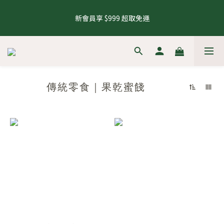
5
8
5
8
8
5
1
3
1
1
6
1
4
1
6
4
4
1
9
8.1 - 8.10 養生茶 4 件 95 折，8 件 88 折
4
7
4
9
7
7
4
0
2
0
0
5
新會員享 $999 超取免運
0
3
:
0
5
:
3
3
:
0
8
來去逛逛
3
6
3
8
6
6
3
1
4
日
時
分
秒
2
4
2
2
7
2
5
2
7
5
5
2
0
3
1
3
1
1
6
1
4
1
6
4
4
1
9
8.1 - 8.10 養生茶 4 件 95 折，8 件 88 折
2
0
2
0
0
5
0
3
:
0
5
:
3
3
:
0
8
來去逛逛
1
1
4
日
時
分
秒
2
4
2
2
7
0
0
3
1
3
1
1
6
傳統零食｜果乾蜜餞
2
0
2
0
0
5
1
1
4
0
0
3
2
1
0