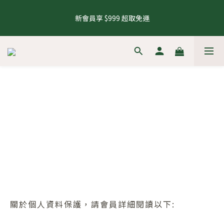
5
7
5
9
8
8
9
0
2
1
3
1
2
1
3
1
5
4
6
4
5
8.1 - 8.10 養生茶 4 件 95 折，8 件 88 折
4
6
4
8
7
9
7
8
1
0
2
0
1
新會員享 $999 超取免運
0
2
:
0
4
:
3
5
:
3
4
來去逛逛
3
5
3
7
6
8
6
7
0
1
0
日
時
分
秒
1
3
2
4
2
3
2
4
2
6
5
7
5
6
0
0
2
1
3
1
2
1
3
1
5
4
6
4
5
8.1 - 8.10 養生茶 4 件 95 折，8 件 88 折
1
0
2
0
1
0
2
:
0
4
:
3
5
:
3
4
來去逛逛
0
1
0
日
時
分
秒
1
3
2
4
2
3
0
0
2
1
3
1
2
1
0
2
0
1
0
1
0
0
關於個人資料保護，請會員詳細閱讀以下: