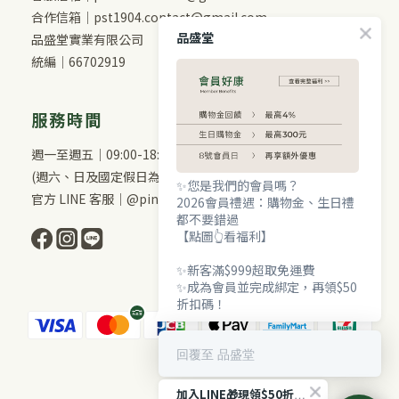
合作信箱｜pst1904.contact@gmail.com
品盛堂
品盛堂實業有限公司
統編｜66702919
服務時間
週一至週五｜09:00-18:00
(週六、日及國定假日為休息日)
✨您是我們的會員嗎？
官方 LINE 客服｜@pinshengtang
2026會員禮遇：購物金、生日禮
都不要錯過
【點圖👆看福利】
✨新客滿$999超取免運費
✨成為會員並完成綁定，再領$50
折扣碼！
回覆至 品盛堂
加入LINE🎁現領$50折扣！