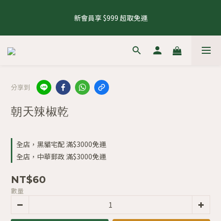
5
8
6
5
9
7
9
1
4
2
0
2
1
4
2
7
1
5
3
5
8.1 - 8.10 養生茶 4 件 95 折，8 件 88 折
4
7
5
4
8
6
8
0
3
1
1
新會員享 $999 超取免運
0
3
:
1
6
:
0
4
:
2
4
來去逛逛
3
6
4
9
3
7
5
7
2
0
0
日
時
分
秒
2
0
5
3
1
3
2
5
3
8
2
6
4
6
1
1
4
2
0
2
1
4
2
7
1
5
3
5
8.1 - 8.10 養生茶 4 件 95 折，8 件 88 折
0
0
3
1
1
0
3
:
1
6
:
0
4
:
2
4
來去逛逛
2
0
0
日
時
分
秒
2
0
5
3
1
3
1
1
4
2
0
2
0
分享到
0
3
1
1
2
0
0
朝天辣椒乾
1
0
全店，黑貓宅配 滿$3000免運
全店，中華郵政 滿$3000免運
NT$60
數量