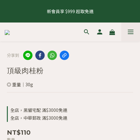
4
5
9
5
6
8
7
2
1
4
3
0
1
5
1
2
4
7
6
8.1 - 8.10 養生茶 4 件 95 折，8 件 88 折
3
4
8
4
5
7
9
6
1
0
3
2
新會員享 $999 超取免運
0
4
:
0
1
:
3
6
:
5
2
來去逛逛
3
7
3
4
6
9
8
5
0
2
1
日
時
分
秒
3
0
2
5
4
1
2
6
2
3
5
8
7
4
1
0
2
1
4
3
0
1
5
1
2
4
7
6
8.1 - 8.10 養生茶 4 件 95 折，8 件 88 折
3
0
1
0
3
2
0
4
:
0
1
:
3
6
:
5
2
來去逛逛
0
2
1
日
時
分
秒
3
0
2
5
4
1
1
0
2
1
4
3
0
0
分享到
1
0
3
2
0
2
1
頂級肉桂粉
1
0
0
◎ 重量｜30g
全店，黑貓宅配 滿$3000免運
全店，中華郵政 滿$3000免運
NT$110
數量