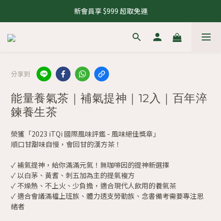
新會員享 $999 超取免運
分享到
能量養氣茶｜補氣提神｜12入｜百年淬
鍊養生茶
榮獲「2023 iTQi 國際風味評鑑 - 風味絕佳獎章」
順口甘甜味自慢，會回甘的漢方茶！
✓ 補氣提神，給你滿滿元氣！無咖啡因的提神新選擇
✓ 以白茅、黃耆、刺五加為主的提氣複方
✓ 不燥熱、不上火、少負擔，適合現代人飲用的養氣茶
✓ 適合會議滿檔上班族、體力透支勞動族、念書備考需要專注思
緒者