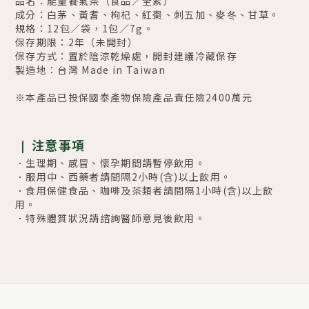
品名：能量養氣茶（食品／全素）
成分：白茅、黃耆、枸杞、紅棗、刺五加、麥冬、甘草。
規格：12包／袋，1包／7g。
保存期限：2年
（
未開封
）
保存方式：置於陰涼乾燥處，開封建議冷藏保存
製造地：台灣 Made in Taiwan
※本產品已投保國泰產物保險產品責任險2400萬元
注意事項
|
．生理期、感冒
、懷孕期間
請暫停飲用。
．服用中、西藥者請間隔2小時(含)以上飲用。
．食用保健食品、咖啡及茶類者請間隔1小時
(
含
)
以上飲
用。
．特殊體質狀況請諮詢醫師意見後飲用。