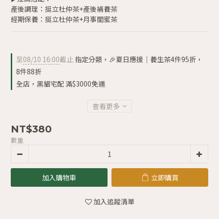
產後調理：挺立杜仲茶+產後補養茶
經期保養：挺立杜仲茶+月事閨蜜茶
至
08/10 16:00
截止
指定分類，🎉夏日應援｜養生茶4件95折，
8件88折
全店，黑貓宅配 滿$3000免運
查看更多
NT$380
數量
加入購物車
立即購買
加入追蹤清單