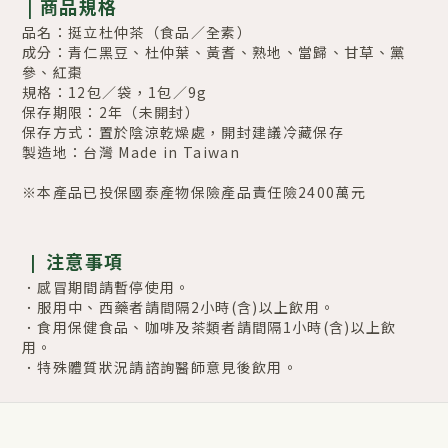
|
商品規格
品名：挺立杜仲茶（食品／全素）
成分：青仁黑豆、杜仲葉、黃耆、熟地、當歸、甘草、黨
參、紅棗
規格：12包／袋，1包／9g
保存期限：2年
（
未開封
）
保存方式：置於陰涼乾燥處，開封建議冷藏保存
製造地：台灣 Made in Taiwan
※本產品已投保國泰產物保險產品責任險2400萬元
注意事項
|
．感冒期間請暫停使用。
．服用中、西藥者請間隔2小時(含)以上飲用。
．食用保健食品、咖啡及茶類者請間隔1小時
(
含
)
以上飲
用。
．特殊體質狀況請諮詢醫師意見後飲用。