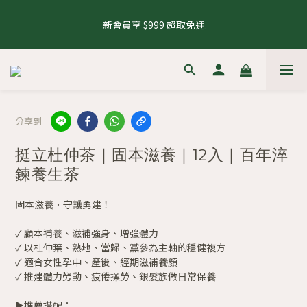
5
8
6
5
5
9
1
4
3
2
1
4
2
7
1
1
6
5
8.1 - 8.10 養生茶 4 件 95 折，8 件 88 折
4
7
5
4
4
9
8
0
3
2
1
新會員享 $999 超取免運
0
3
:
1
6
:
0
0
:
5
4
來去逛逛
3
6
4
9
3
3
8
7
2
1
0
日
時
分
秒
2
0
5
4
3
2
5
3
8
2
2
7
6
1
0
1
4
3
2
1
4
2
7
1
1
6
5
8.1 - 8.10 養生茶 4 件 95 折，8 件 88 折
0
0
3
2
1
0
3
:
1
6
:
0
0
:
5
4
來去逛逛
2
1
0
日
時
分
秒
2
0
5
4
3
1
0
1
4
3
2
0
分享到
0
3
2
1
2
1
0
挺立杜仲茶｜固本滋養｜12入｜百年淬
1
0
0
鍊養生茶
固本滋養．守護勇建！
✓ 顧本補養、滋補強身、增強體力
✓ 以杜仲葉、熟地、當歸、黨參為主軸的穩健複方
✓ 適合女性孕中、產後、經期滋補養顏
✓ 推建體力勞動、疲倦操勞、銀髮族做日常保養
►推薦搭配：