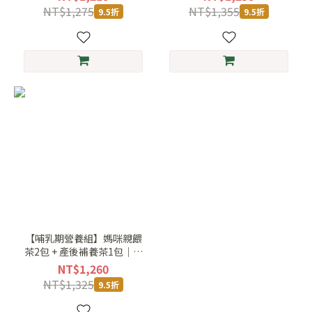
NT$1,275
NT$1,355
9.5折
9.5折
【哺乳期營養組】媽咪親餵
茶2包 + 產後補養茶1包｜豐
沛三件組
NT$1,260
NT$1,325
9.5折