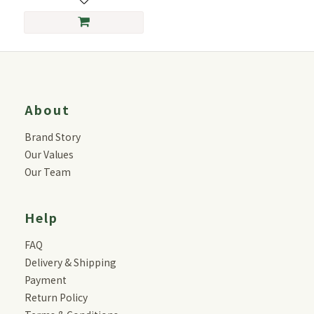
About
Brand Story
Our Values
Our Team
Help
FAQ
Delivery & Shipping
Payment
Return Policy