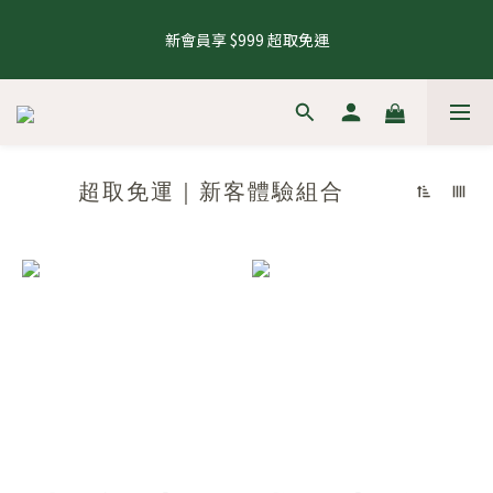
5
7
5
8
8
7
0
1
1
7
0
4
1
3
1
4
4
3
7
8.1 - 8.10 養生茶 4 件 95 折，8 件 88 折
4
6
4
7
7
6
0
0
6
3
新會員享 $999 超取免運
0
2
:
0
3
:
3
9
:
2
6
來去逛逛
3
5
3
6
6
5
9
5
2
Days
Hours
Minutes
Seconds
1
2
2
8
1
5
2
4
2
5
5
4
8
4
1
0
1
1
7
0
4
1
3
1
4
4
3
7
8.1 - 8.10 養生茶 4 件 95 折，8 件 88 折
3
0
0
0
6
3
0
2
:
0
3
:
3
9
:
2
6
來去逛逛
2
5
2
Days
Hours
Minutes
Seconds
1
2
2
8
1
5
1
4
1
0
1
1
7
0
4
0
超取免運｜新客體驗組合
3
0
0
0
6
3
2
5
2
1
4
1
0
3
0
2
1
0