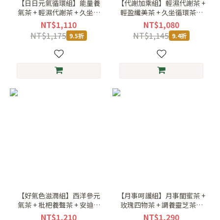
【日日元氣循環組】能量養
【代謝加乘組】輕濕代謝茶 +
氣茶 + 輕濕代謝茶 + 久坐循
輕盈纖美茶 + 久坐循環茶｜
環茶
美型管理三件組
NT$1,110
NT$1,080
NT$1,175
NT$1,145
9.5折
9.4折
【好氣色滋潤組】西洋參元
【月事呵護組】月事閨蜜茶 +
氣茶 + 枇杷養聲茶 + 安迪養
玫瑰四物茶 + 調養靈芝茶｜
生茶
乖順調理三件組
NT$1,210
NT$1,290