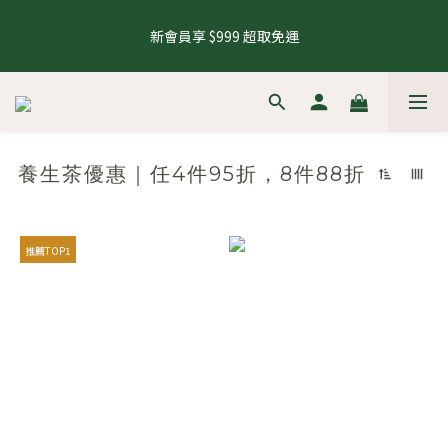
5
8
6
5
6
6
1
6
4
1
4
2
9
1
7
2
2
8.1 - 8.10 養生茶 4 件 95 折，8 件 88 折
4
7
5
4
5
5
0
5
3
新會員享 $999 超取免運
0
3
:
1
8
:
0
6
:
1
1
來去逛逛
3
6
4
3
9
4
4
4
2
Days
Hours
Minutes
Seconds
2
0
7
5
0
0
2
5
3
2
8
3
3
3
1
1
6
4
1
4
2
9
1
7
2
2
8.1 - 8.10 養生茶 4 件 95 折，8 件 88 折
2
0
0
5
3
0
3
:
1
8
:
0
6
:
1
1
來去逛逛
1
4
2
Days
Hours
Minutes
Seconds
2
0
7
5
0
0
0
3
1
1
6
4
養生茶優惠｜任4件95折，8件88折
2
0
0
5
3
1
4
2
0
3
1
2
0
推薦TOP1
1
0