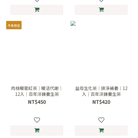
冬季限定
肉桂暖蜜紅茶｜暖活代謝｜
益母生化茶｜排淨補養｜12
12入｜百年淬鍊養生茶
入｜百年淬鍊養生茶
NT$450
NT$420