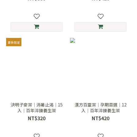
夏季限定
決明子麥茶｜消暑止渴｜15
漢方百靈茶｜孕期首選｜12
入｜百年淬鍊養生茶
入｜百年淬鍊養生茶
NT$320
NT$420