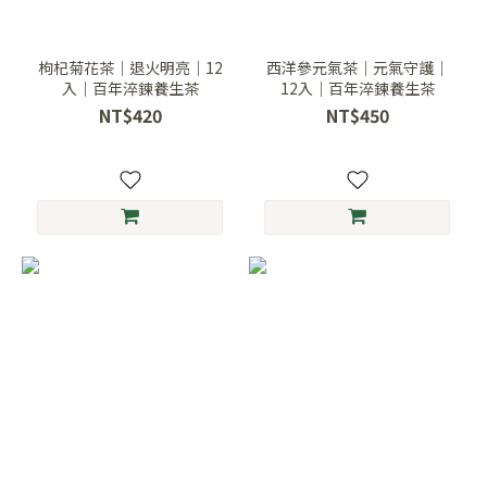
枸杞菊花茶｜退火明亮｜12
西洋參元氣茶｜元氣守護｜
入｜百年淬鍊養生茶
12入｜百年淬鍊養生茶
NT$420
NT$450