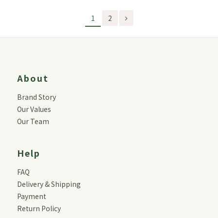
1
2
About
Brand Story
Our Values
Our Team
Help
FAQ
Delivery & Shipping
Payment
Return Policy