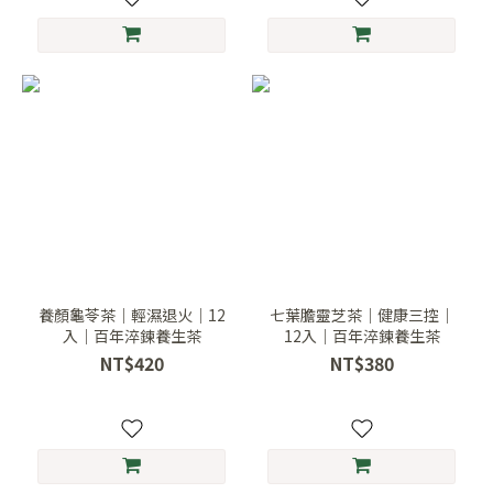
養顏龜苓茶｜輕濕退火｜12
七葉膽靈芝茶｜健康三控｜
入｜百年淬鍊養生茶
12入｜百年淬鍊養生茶
NT$420
NT$380