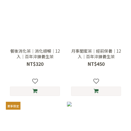
餐後消化茶｜消化順暢｜12
月事閨蜜茶｜經前保養｜12
入｜百年淬鍊養生茶
入｜百年淬鍊養生茶
NT$320
NT$450
夏季限定