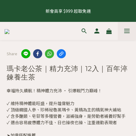
5
8
5
5
6
9
5
1
2
4
1
4
1
1
2
5
1
7
8.1 - 8.10 養生茶 4 件 95 折，8 件 88 折
4
7
4
4
5
8
4
0
1
3
新會員享 $999 超取免運
0
3
:
0
0
:
1
4
:
0
6
來去逛逛
3
6
3
3
4
7
3
9
0
2
Days
Hours
Minutes
Seconds
2
0
3
5
2
5
2
2
3
6
2
8
1
1
2
4
1
4
1
1
2
5
1
7
8.1 - 8.10 養生茶 4 件 95 折，8 件 88 折
0
0
1
3
0
3
:
0
0
:
1
4
:
0
6
來去逛逛
0
2
Days
Hours
Minutes
Seconds
2
0
3
5
1
1
2
4
0
Share
0
1
3
0
2
瑪卡老公茶｜精力充沛｜12入｜百年淬
1
0
鍊養生茶
幸福持久續航！精神體力充沛 ‧ 引爆戰鬥力巔峰！
✓ 維持精神體能旺盛，提升雄偉魅力
✓ 頂級韓國人參、珍稀秘魯黑瑪卡、黃精為主的精氣神大補帖
✓ 含多醣類、皂苷等多種營養，滋補強身，是勞動者補養好幫手
✓ 適合容易疲憊體力不佳、日也操夜也操、注重運動表現者
➤加乘搭配推薦