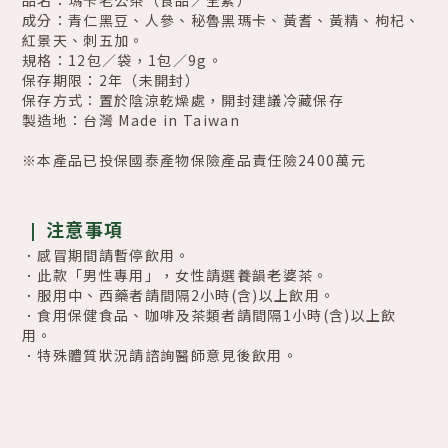
品名：瑪卡老公茶（食品／全素）
成分：青仁黑豆、人參、秘魯黑瑪卡、黃耆、黃精、枸杞、
紅景天、刺五加。
規格：12包／袋，1包／9g。
保存期限：2年
（
未開封
）
保存方式：置於陰涼乾燥處，開封建議冷藏保存
製造地：台灣 Made in Taiwan
※本產品已投保國泰產物保險產品責任險2400萬元
注意事項
|
．感冒
期間
請暫停飲用。
．此款「男性專用」，女性請選養韻老婆茶。
．服用中、西藥者請間隔2小時(含)以上飲用。
．食用保健食品、咖啡及茶類者請間隔1小時
(
含
)
以上飲
用。
．特殊體質狀況請諮詢醫師意見後飲用。