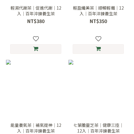
輕濕代謝茶｜促進代謝｜12
輕盈纖美茶｜順暢輕孅｜12
入｜百年淬鍊養生茶
入｜百年淬鍊養生茶
NT$380
NT$350
能量養氣茶｜補氣提神｜12
七葉膽靈芝茶｜健康三控｜
入｜百年淬鍊養生茶
12入｜百年淬鍊養生茶