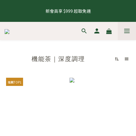
5
6
6
5
9
9
7
4
2
2
1
2
2
1
7
5
5
8 號會員日，下單再拿8%購物金
4
5
5
4
8
8
6
3
1
1
新會員享 $999 超取免運
0
1
:
1
9
:
0
6
:
4
4
來去逛逛
3
4
4
3
9
7
7
5
2
0
0
Days
Hours
Minutes
Seconds
0
0
8
5
3
3
2
3
3
2
8
6
6
4
1
7
4
2
2
1
2
2
1
7
5
5
8 號會員日，下單再拿8%購物金
3
0
6
3
1
1
0
1
:
1
9
:
0
6
:
4
4
來去逛逛
2
5
2
0
0
Days
Hours
Minutes
Seconds
0
0
8
5
3
3
1
4
1
7
4
2
2
0
3
0
6
3
1
1
機能茶｜深度調理
2
5
2
0
0
1
4
1
0
3
0
2
推薦TOP1
1
0