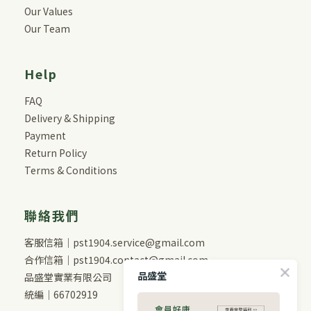
Our Values
Our Team
Help
FAQ
Delivery & Shipping
Payment
Return Policy
Terms & Conditions
聯絡我們
客服信箱｜pst1904.service@gmail.com
合作信箱｜pst1904.contact@gmail.com
品盛堂
品盛堂實業有限公司
統編｜66702919