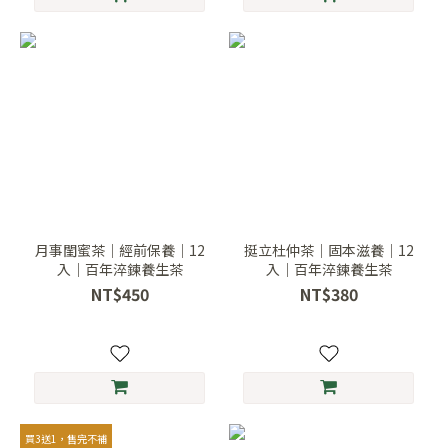
月事閨蜜茶｜經前保養｜12
挺立杜仲茶｜固本滋養｜12
入｜百年淬鍊養生茶
入｜百年淬鍊養生茶
NT$450
NT$380
買3送1，售完不補