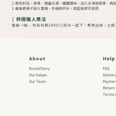
2. 將佐料包、排骨、適量米酒、糖鹽調味，
加入水淹過排骨，再放
3. 最後將鍋子放入電鍋，外鍋兩杯水，跳起後即可食用
|
終極懶人煮法
電鍋一咖， 所有料跟2000CC的水一起下，煮熟出味，立
About
Help
Brand Story
FAQ
Our Values
Deliver
Our Team
Payme
Return 
Terms 