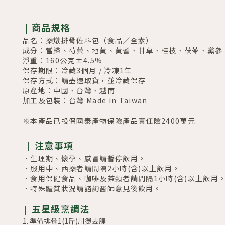
|
商品規格
品名：
藥燉排骨佐料包
（食品／全素）
成分：
當歸、芍藥、地黃、黃耆、甘草、桂枝、茯苓、黨參
淨重：
160公克±4.5%
保存期限：冷藏3個月 / 冷凍1年
保存方式：請盡速取貨，並冷藏保存
原產地：中國、台灣、越南
加工及包裝：台灣 Made in Taiwan
※本產品已投保國泰產物保險產品責任險2400萬元
注意事項
|
．生理期、懷孕
、感冒
請暫停飲用。
．服用中、西藥者請間隔2小時(含)以上飲用。
．食用保健食品、咖啡及茶類者請間隔1小時
(
含
)
以上飲用
．特殊體質狀況請諮詢醫師意見後飲用。
|
五星級烹調法
1. 準備排骨1(1斤)川燙去腥