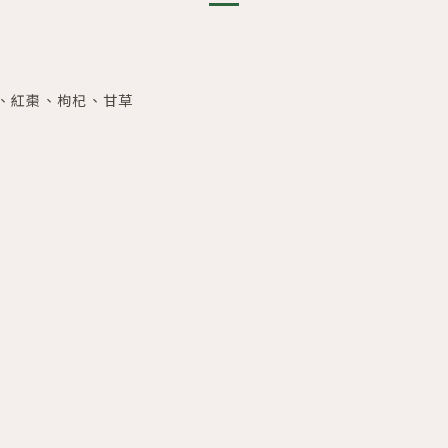
、紅棗、枸杞、甘草
。