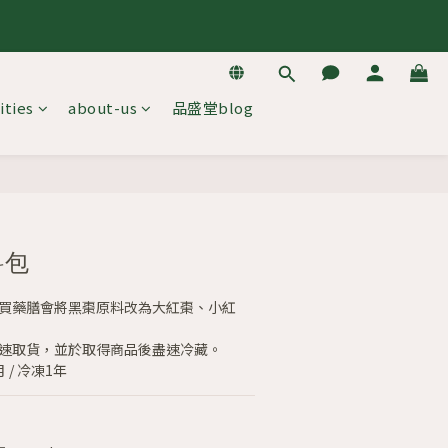
去逛逛
去逛逛
ities
about-us
品盛堂blog
BUY NOW
料包
購買藥膳會將黑棗原料改為大紅棗、小紅
盡速取貨，並於取得商品後盡速冷藏。
 / 冷凍1年