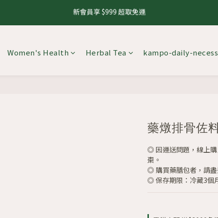
1
3
2
1
3
8
1
4
新會員享 $999 超取免運
2
4
3
2
4
9
2
5
4
0
0
2
:
1
0
:
2
7
:
0
3
8.10 養生茶 4 件 95 折，8 件 88 折
來
1
3
2
1
3
8
1
4
Days
Hours
Minutes
Seconds
3
1
0
1
6
2
0
2
:
1
0
:
2
7
:
0
3
8.10 養生茶 4 件 95 折，8 件 88 折
2
來
0
0
5
1
Days
Hours
Minutes
Seconds
1
0
1
6
2
1
4
0
0
0
5
1
0
Women's Health
Herbal Tea
kampo-daily-necess
3
4
0
2
3
1
2
0
1
0
藥燉排骨佐
◎ 因運送問題，線上
棗。
◎ 購買藥膳包者，請
◎ 保存期限：冷藏3個月