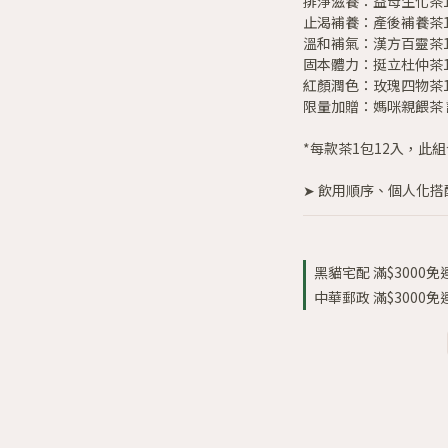
排淨滋養：益母生化茶
止渴補養：產後補養茶
溫和補氣：漢方百靈茶
固本體力：挺立杜仲茶
紅顏潤色：玫瑰四物茶
限量加贈：媽咪親餵茶 
*每款茶1包12入，此組
➤ 飲用順序、個人化
黑貓宅配 滿$3000免運 
中華郵政 滿$3000免運 