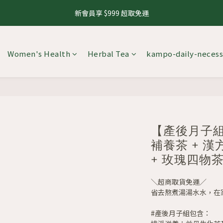
1
1
3
3
2
2
1
1
1
1
9
9
4
4
3
3
5
7
6
5
5
8
7
0
0
2
2
:
:
1
1
0
0
:
:
0
0
8
8
:
:
3
3
2
2
8.10 養生茶 4 件 95 折，8 件 88 折
8.10 養生茶 4 件 95 折，8 件 88 折
來
來
4
6
5
4
4
7
6
Days
Days
Hours
Hours
Minutes
Minutes
Seconds
Seconds
1
1
0
0
7
7
2
2
1
1
3
5
4
3
3
6
5
0
0
6
6
1
1
0
0
新會員享 $999 超取免運
2
4
3
2
2
5
4
5
5
0
0
1
3
2
1
1
9
4
3
Women's Health
Herbal Tea
kampo-daily-necess
4
4
0
2
:
1
0
:
0
8
:
3
2
8.10 養生茶 4 件 95 折，8 件 88 折
3
3
來
Days
Hours
Minutes
Seconds
1
0
7
2
1
2
2
0
6
1
0
1
1
5
0
0
0
4
3
2
【產後月子組
1
補養茶 + 漢
0
+ 玫瑰四物
＼超商取貨免運／
省去熬煮湯湯水水，在
#產後月子組包含：