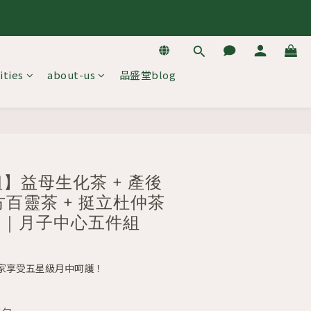
去逛逛
去逛逛
ities
about-us
品盛堂blog
去逛逛
】益母生化茶 + 產後
方百靈茶 + 挺立杜仲茶
茶｜月子中心五件組
家享受五星級月中呵護！