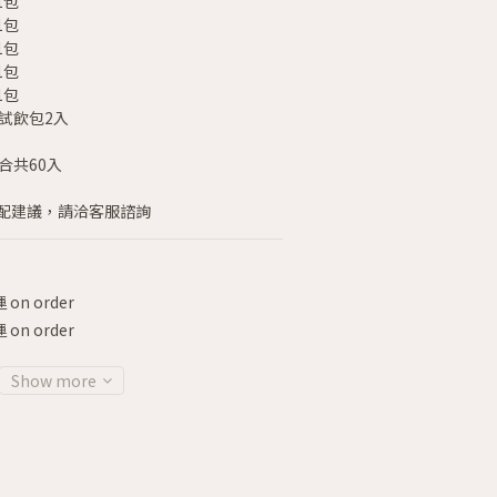
1包
1包
1包
1包
1包
試飲包2入
合共60入
搭配建議，請洽客服諮詢
on order
on order
Show more